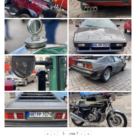
«
‹
von
7
›
»