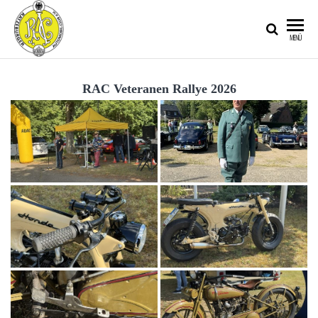
RATZEBURGER
MENÜ
AUTOMOBIL-
CLUB IM
RAC Veteranen Rallye 2026
ADAC E.V.