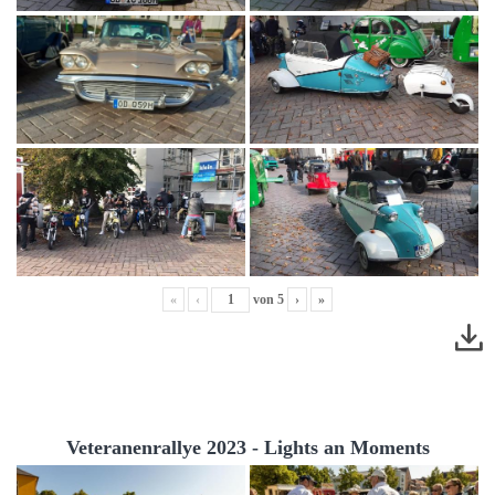
«
‹
von
5
›
»
Veteranenrallye 2023 - Lights an Moments