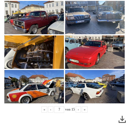
«
‹
von
15
›
»