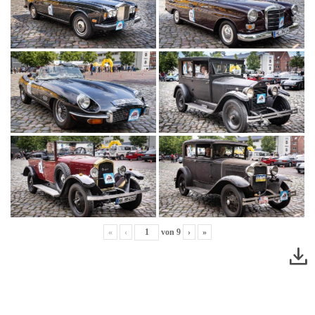
«
‹
von
9
›
»