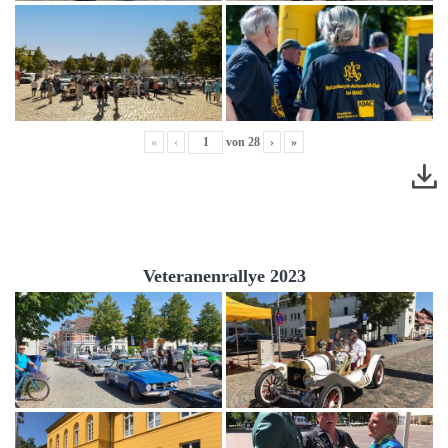
«
‹
von
28
›
»
Veteranenrallye 2023