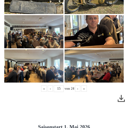
«
‹
von
24
›
»
Saisonstart 1. Mai 2026