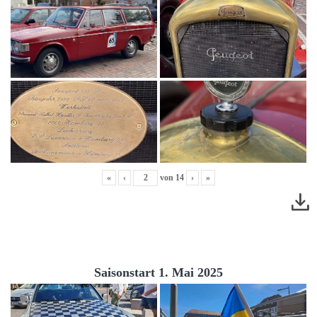
«
‹
von
14
›
»
Saisonstart 1. Mai 2025