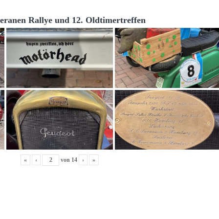
teranen Rallye und 12. Oldtimertreffen
«
‹
von
14
›
»