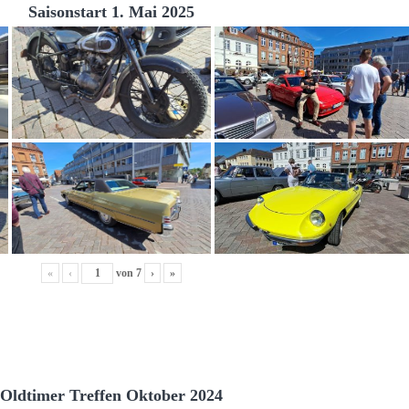
Saisonstart 1. Mai 2025
«
‹
von
7
›
»
Oldtimer Treffen Oktober 2024