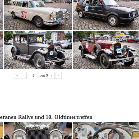
«
‹
von
9
›
»
teranen Rallye und 10. Oldtimertreffen