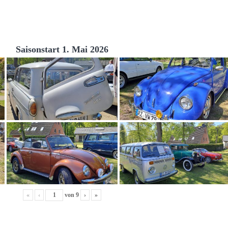
Saisonstart 1. Mai 2026
«
‹
von
9
›
»