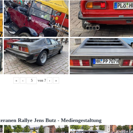
«
‹
von
7
›
»
teranen Rallye Jens Butz - Mediengestaltung