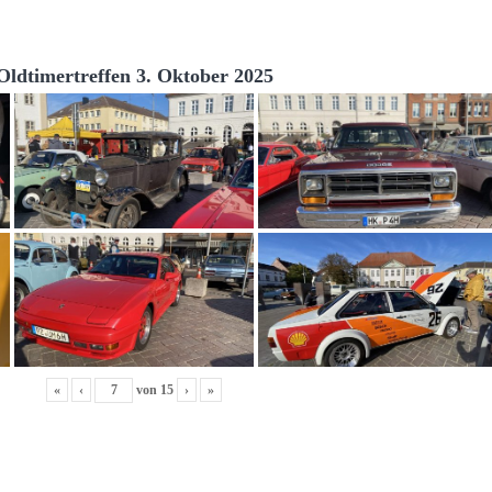
Oldtimertreffen 3. Oktober 2025
«
‹
von
15
›
»