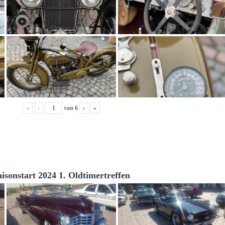
«
‹
von
6
›
»
aisonstart 2024 1. Oldtimertreffen