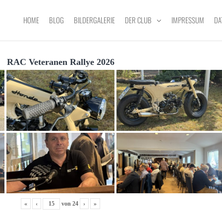
HOME
BLOG
BILDERGALERIE
DER CLUB
IMPRESSUM
DA
RAC Veteranen Rallye 2026
«
‹
von
24
›
»