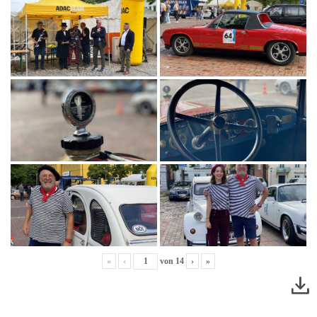
«
‹
von
14
›
»