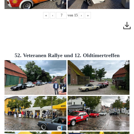
«
‹
von
15
›
»
52. Veteranen Rallye und 12. Oldtimertreffen