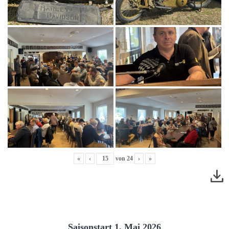
«
‹
von
24
›
»
Saisonstart 1. Mai 2026