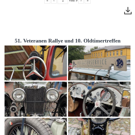
«
‹
von
9
›
»
51. Veteranen Rallye und 10. Oldtimertreffen