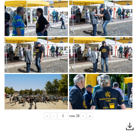
«
‹
von
28
›
»