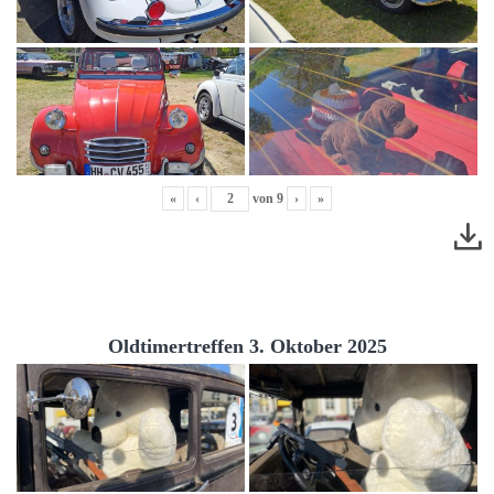
«
‹
von
9
›
»
Oldtimertreffen 3. Oktober 2025