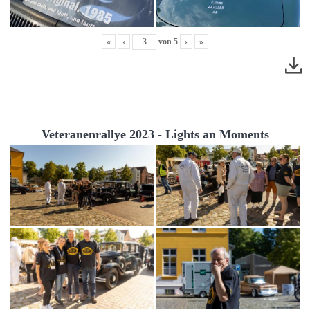
«
‹
von
5
›
»
Veteranenrallye 2023 - Lights an Moments