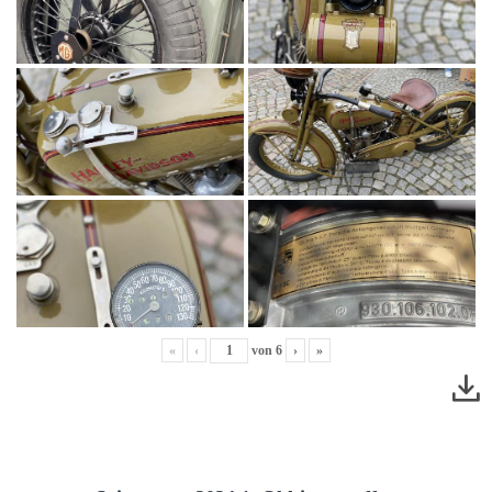
«
‹
von
6
›
»