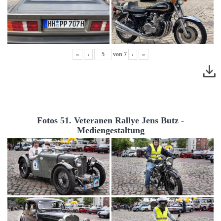
«
‹
von
7
›
»
Fotos 51. Veteranen Rallye Jens Butz -
Mediengestaltung