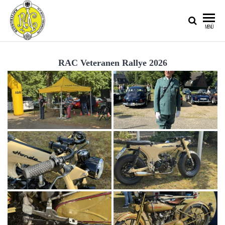
RATZEBURGER
MENÜ
AUTOMOBIL-
CLUB IM
RAC Veteranen Rallye 2026
ADAC E.V.