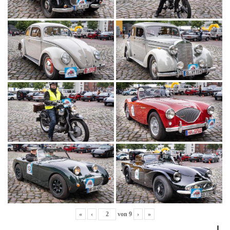
«
‹
von
9
›
»