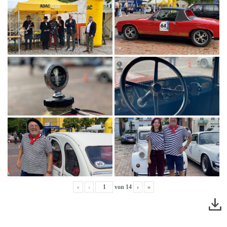
«
‹
von
14
›
»