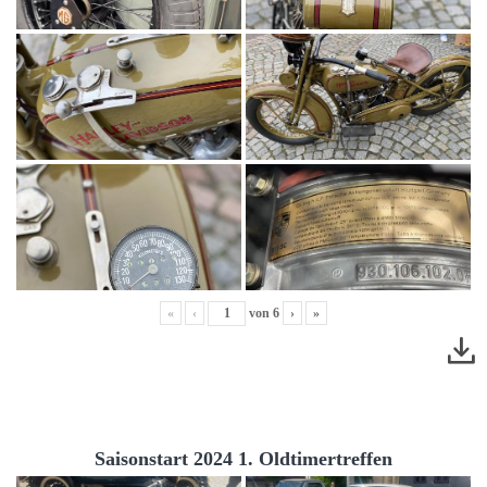
«
‹
von
6
›
»
Saisonstart 2024 1. Oldtimertreffen