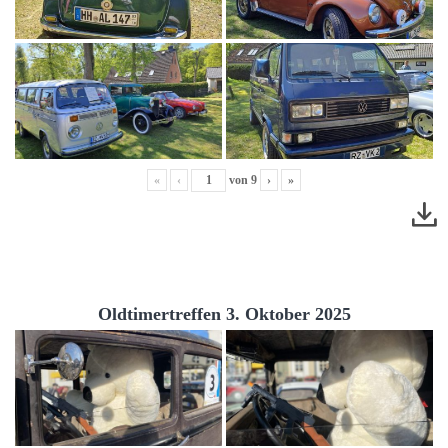
«
‹
von
9
›
»
Oldtimertreffen 3. Oktober 2025