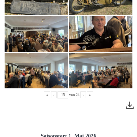
«
‹
von
24
›
»
Saisonstart 1. Mai 2026