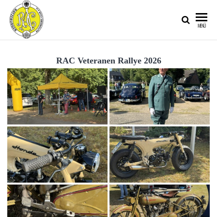
RATZEBURGER
MENÜ
AUTOMOBIL-
CLUB IM
RAC Veteranen Rallye 2026
ADAC E.V.