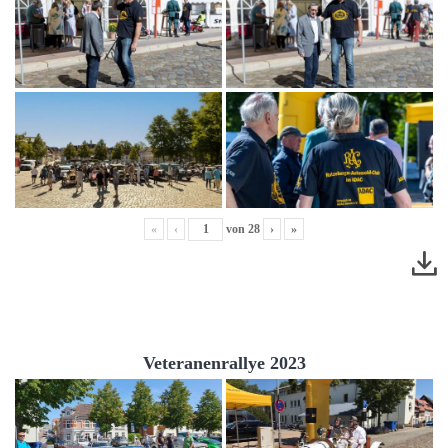
«
‹
von
28
›
»
Veteranenrallye 2023