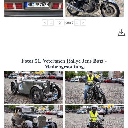
«
‹
von
7
›
»
Fotos 51. Veteranen Rallye Jens Butz -
Mediengestaltung