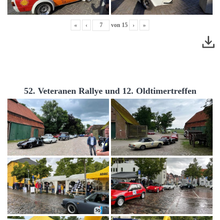
«
‹
von
15
›
»
52. Veteranen Rallye und 12. Oldtimertreffen