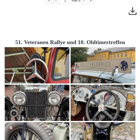
«
‹
von
9
›
»
51. Veteranen Rallye und 10. Oldtimertreffen