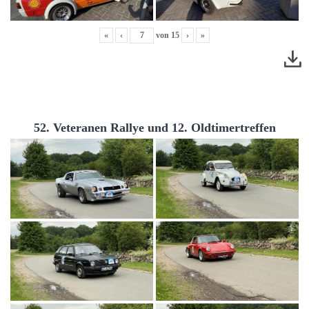
«
‹
von
15
›
»
52. Veteranen Rallye und 12. Oldtimertreffen