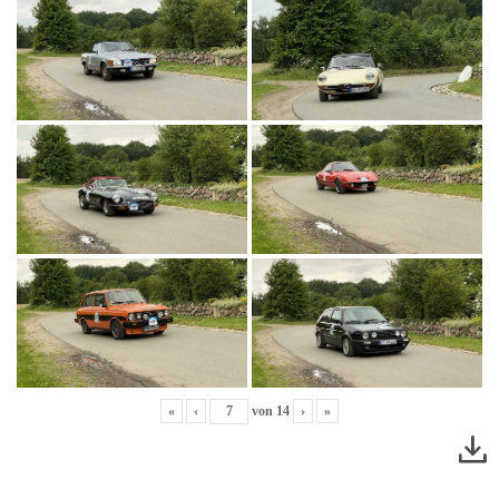
«
‹
von
14
›
»