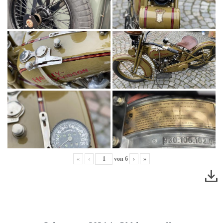
«
‹
von
6
›
»