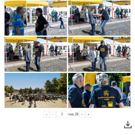
«
‹
von
28
›
»