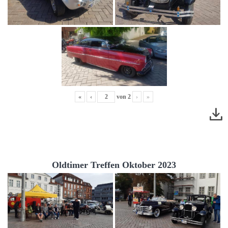
«
‹
von
2
›
»
Oldtimer Treffen Oktober 2023