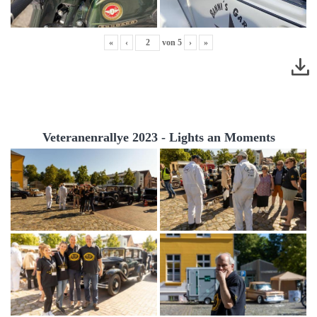
«
‹
von
5
›
»
Veteranenrallye 2023 - Lights an Moments