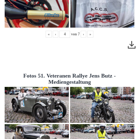
«
‹
von
7
›
»
Fotos 51. Veteranen Rallye Jens Butz -
Mediengestaltung