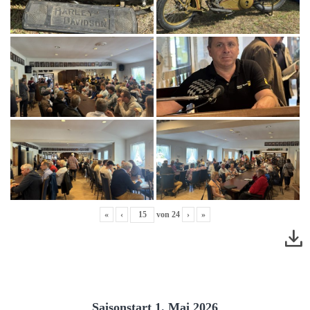
«
‹
von
24
›
»
Saisonstart 1. Mai 2026