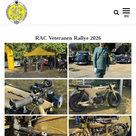
RATZEBURGER
MENÜ
AUTOMOBIL-
CLUB IM
RAC Veteranen Rallye 2026
ADAC E.V.