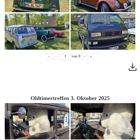
«
‹
von
9
›
»
Oldtimertreffen 3. Oktober 2025