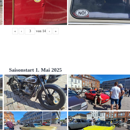
«
‹
von
14
›
»
Saisonstart 1. Mai 2025