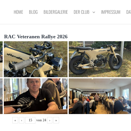
HOME
BLOG
BILDERGALERIE
DER CLUB
IMPRESSUM
DA
RAC Veteranen Rallye 2026
«
‹
von
24
›
»