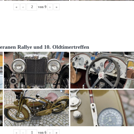
«
‹
von
9
›
»
teranen Rallye und 10. Oldtimertreffen
«
‹
von
6
›
»