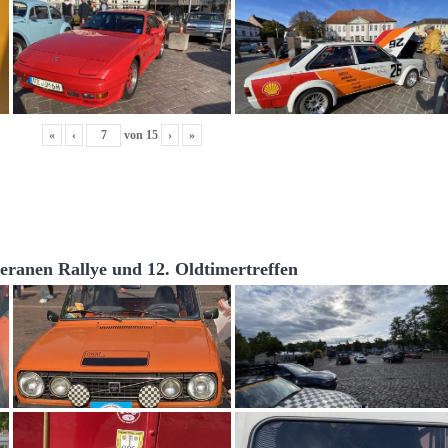
«
‹
von
15
›
»
teranen Rallye und 12. Oldtimertreffen