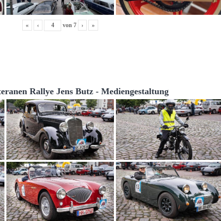
«
‹
von
7
›
»
teranen Rallye Jens Butz - Mediengestaltung