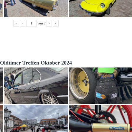
«
‹
von
7
›
»
Oldtimer Treffen Oktober 2024