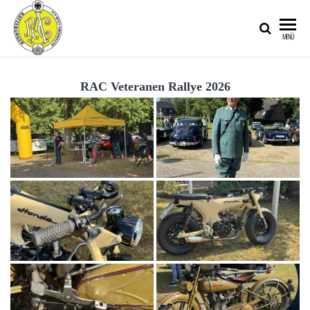
RATZEBURGER
MENÜ
AUTOMOBIL-
CLUB IM
RAC Veteranen Rallye 2026
ADAC E.V.