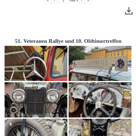
«
‹
von
9
›
»
51. Veteranen Rallye und 10. Oldtimertreffen