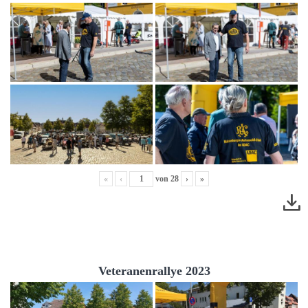
«
‹
von
28
›
»
Veteranenrallye 2023