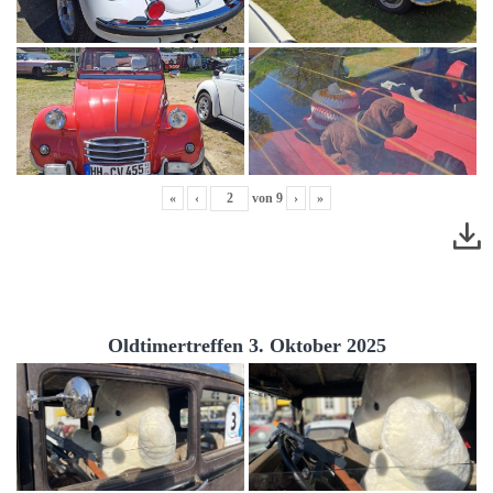
«
‹
von
9
›
»
Oldtimertreffen 3. Oktober 2025