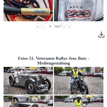
«
‹
von
7
›
»
Fotos 51. Veteranen Rallye Jens Butz -
Mediengestaltung