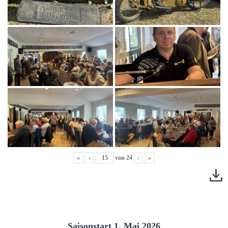
«
‹
von
24
›
»
Saisonstart 1. Mai 2026