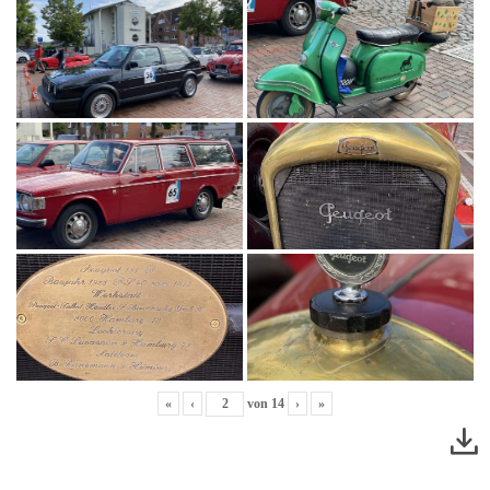
«
‹
von
14
›
»