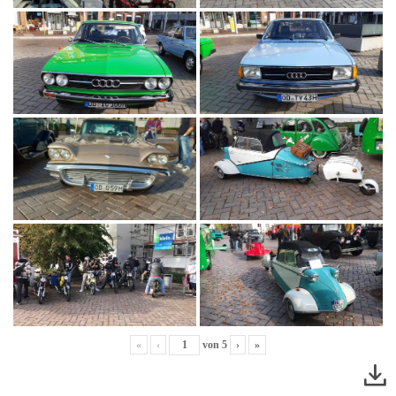
«
‹
von
5
›
»