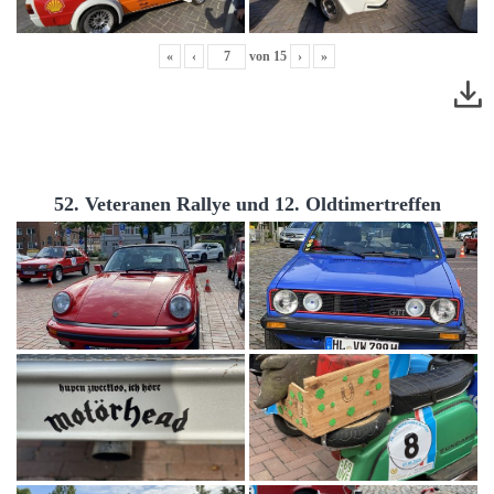
«
‹
von
15
›
»
52. Veteranen Rallye und 12. Oldtimertreffen