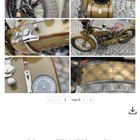
«
‹
von
6
›
»