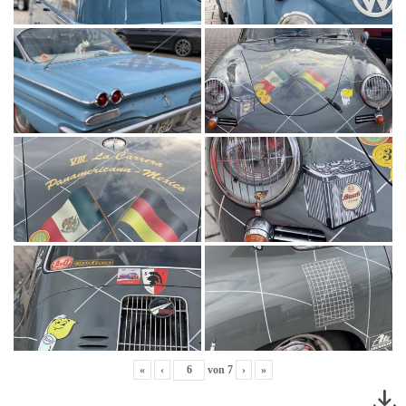
«
‹
von
7
›
»