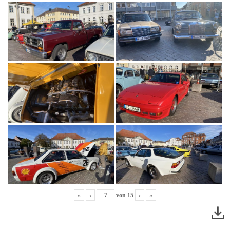
«
‹
von
15
›
»