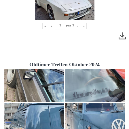
«
‹
von
7
›
»
Oldtimer Treffen Oktober 2024