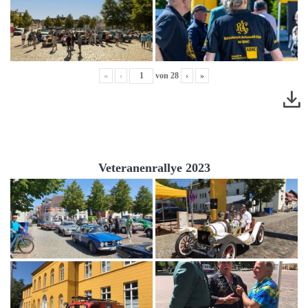
«
‹
von
28
›
»
Veteranenrallye 2023