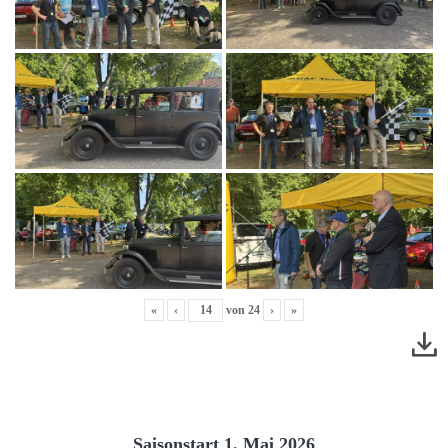
«
‹
von
24
›
»
Saisonstart 1. Mai 2026