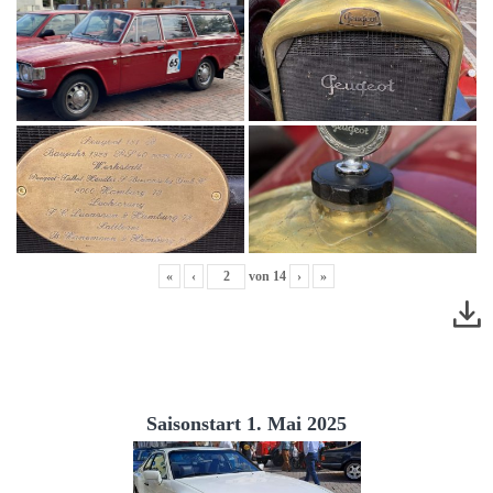
«
‹
von
14
›
»
Saisonstart 1. Mai 2025