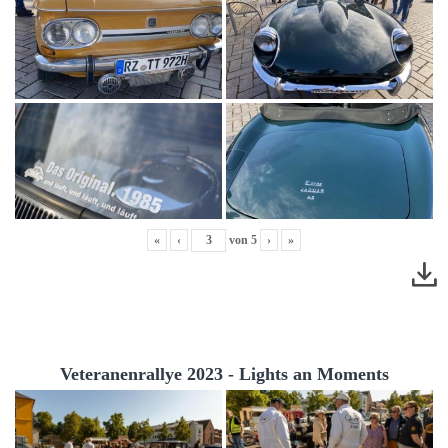
«
‹
von
5
›
»
Veteranenrallye 2023 - Lights an Moments