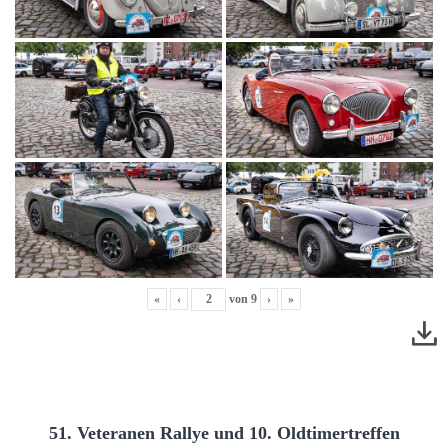
«
‹
von
9
›
»
51. Veteranen Rallye und 10. Oldtimertreffen