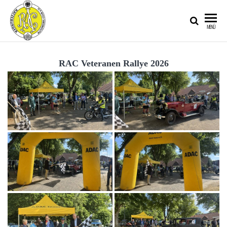
RATZEBURGER
MENÜ
AUTOMOBIL-
CLUB IM
RAC Veteranen Rallye 2026
ADAC E.V.