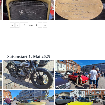
«
‹
von
14
›
»
Saisonstart 1. Mai 2025