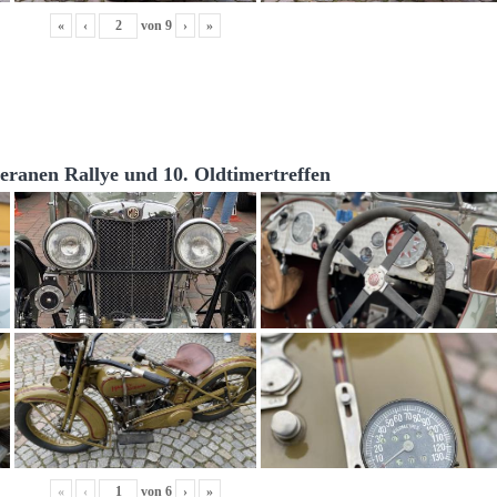
«
‹
von
9
›
»
teranen Rallye und 10. Oldtimertreffen
«
‹
von
6
›
»