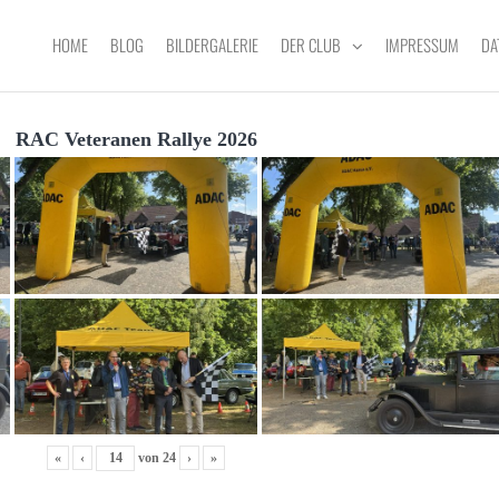
HOME
BLOG
BILDERGALERIE
DER CLUB
IMPRESSUM
DA
RAC Veteranen Rallye 2026
«
‹
von
24
›
»