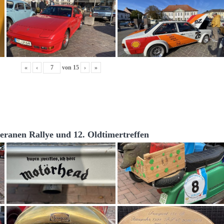
«
‹
von
15
›
»
teranen Rallye und 12. Oldtimertreffen