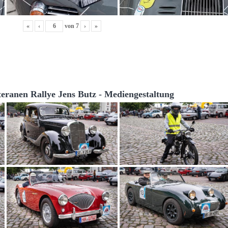
«
‹
von
7
›
»
teranen Rallye Jens Butz - Mediengestaltung