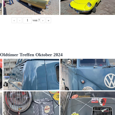
«
‹
von
7
›
»
Oldtimer Treffen Oktober 2024