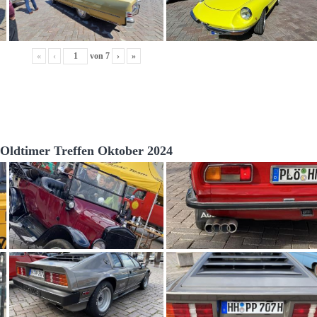
«
‹
von
7
›
»
Oldtimer Treffen Oktober 2024