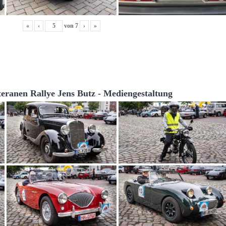
«
‹
von
7
›
»
teranen Rallye Jens Butz - Mediengestaltung