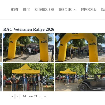
HOME
BLOG
BILDERGALERIE
DER CLUB
IMPRESSUM
DA
RAC Veteranen Rallye 2026
«
‹
von
24
›
»