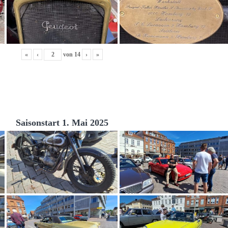
«
‹
von
14
›
»
Saisonstart 1. Mai 2025