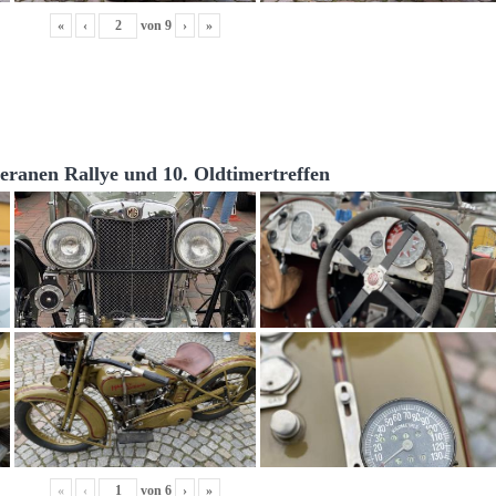
«
‹
von
9
›
»
teranen Rallye und 10. Oldtimertreffen
«
‹
von
6
›
»