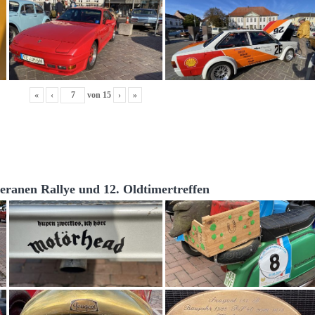
«
‹
von
15
›
»
teranen Rallye und 12. Oldtimertreffen