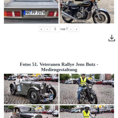
«
‹
von
7
›
»
Fotos 51. Veteranen Rallye Jens Butz -
Mediengestaltung