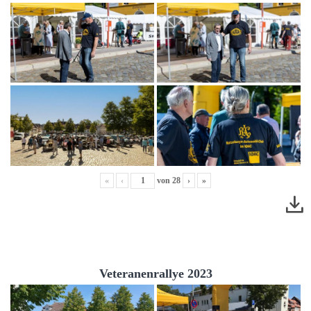
«
‹
von
28
›
»
Veteranenrallye 2023