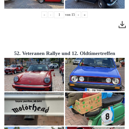
«
‹
von
15
›
»
52. Veteranen Rallye und 12. Oldtimertreffen