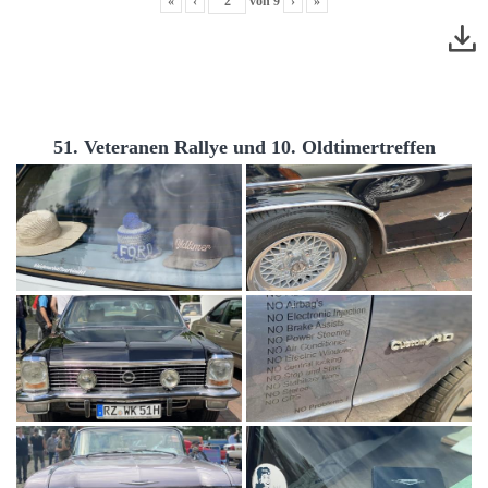
«
‹
von
9
›
»
51. Veteranen Rallye und 10. Oldtimertreffen