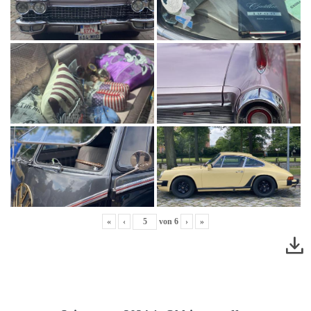
«
‹
von
6
›
»