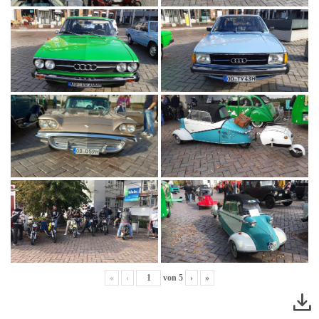
«
‹
von
5
›
»