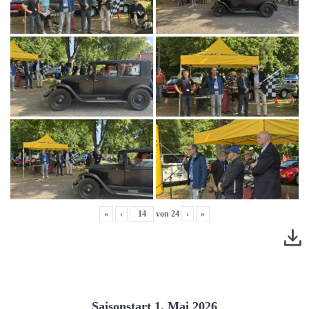
«
‹
von
24
›
»
Saisonstart 1. Mai 2026