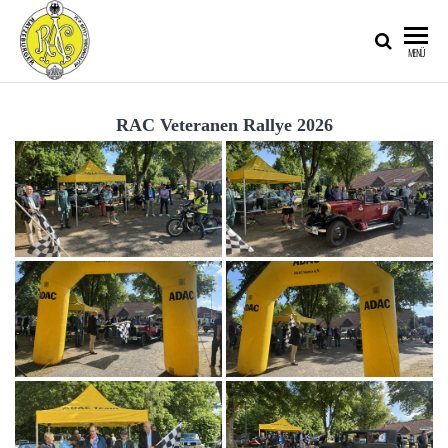
RATZEBURGER
MENÜ
AUTOMOBIL-
CLUB IM
RAC Veteranen Rallye 2026
ADAC E.V.