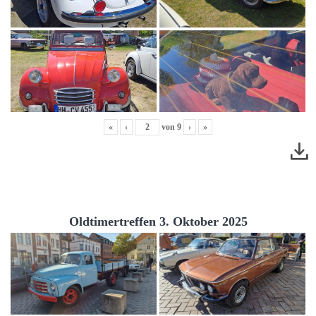
«
‹
von
9
›
»
Oldtimertreffen 3. Oktober 2025