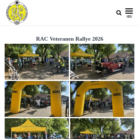
RATZEBURGER
MENÜ
AUTOMOBIL-
CLUB IM
RAC Veteranen Rallye 2026
ADAC E.V.