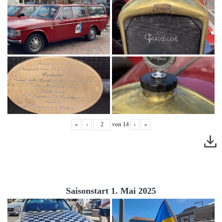
«
‹
von
14
›
»
Saisonstart 1. Mai 2025