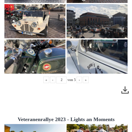
«
‹
von
5
›
»
Veteranenrallye 2023 - Lights an Moments