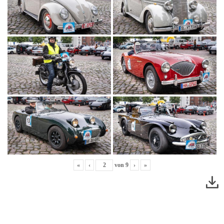
«
‹
von
9
›
»