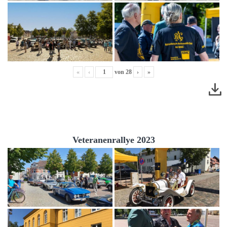
«
‹
von
28
›
»
Veteranenrallye 2023