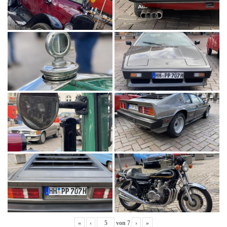
«
‹
von
7
›
»