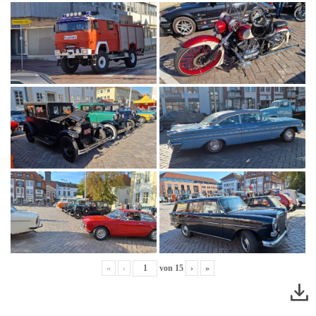
«
‹
von
15
›
»