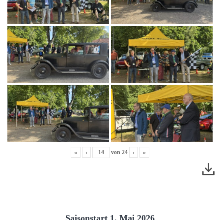
«
‹
von
24
›
»
Saisonstart 1. Mai 2026