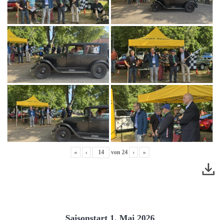
«
‹
von
24
›
»
Saisonstart 1. Mai 2026