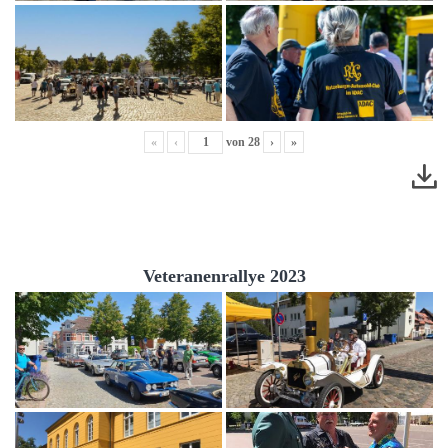
«
‹
von
28
›
»
Veteranenrallye 2023