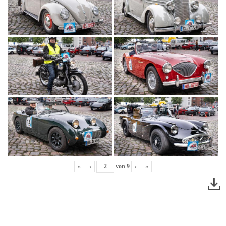
«
‹
von
9
›
»