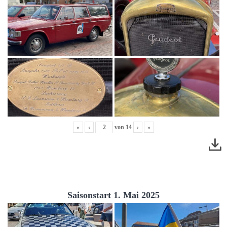
«
‹
von
14
›
»
Saisonstart 1. Mai 2025