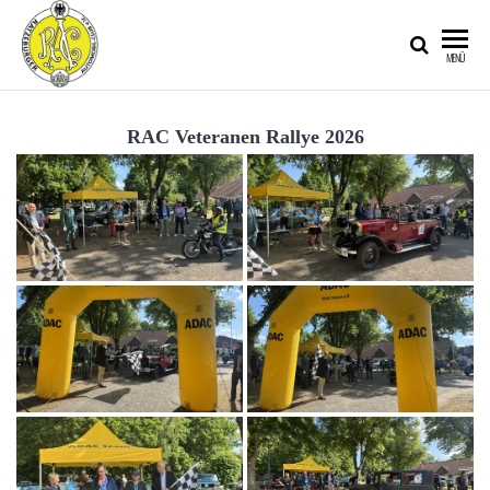
RATZEBURGER
MENÜ
AUTOMOBIL-
CLUB IM
RAC Veteranen Rallye 2026
ADAC E.V.