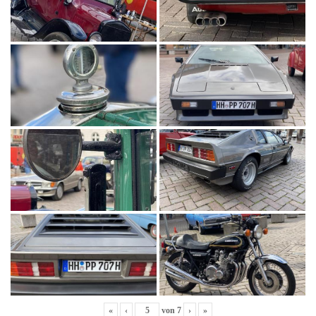
«
‹
von
7
›
»