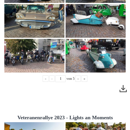
«
‹
von
5
›
»
Veteranenrallye 2023 - Lights an Moments