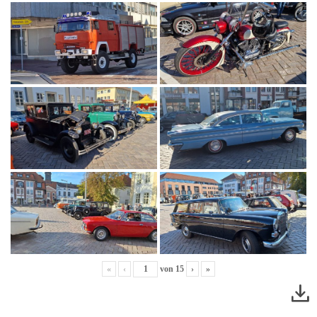
«
‹
von
15
›
»