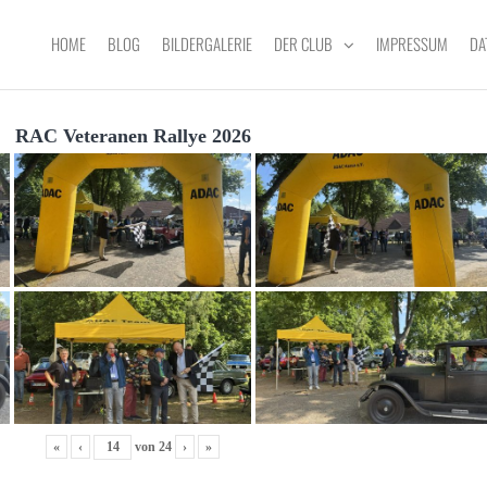
HOME
BLOG
BILDERGALERIE
DER CLUB
IMPRESSUM
DA
RAC Veteranen Rallye 2026
«
‹
von
24
›
»