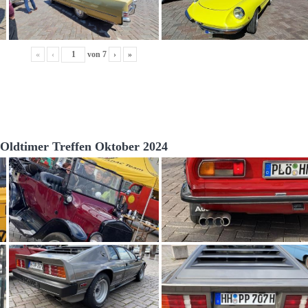
«
‹
von
7
›
»
Oldtimer Treffen Oktober 2024