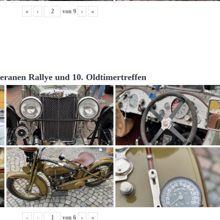
«
‹
von
9
›
»
teranen Rallye und 10. Oldtimertreffen
«
‹
von
6
›
»