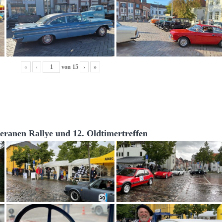
«
‹
von
15
›
»
teranen Rallye und 12. Oldtimertreffen