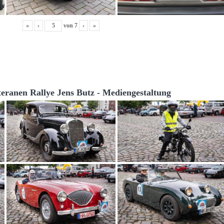
«
‹
von
7
›
»
teranen Rallye Jens Butz - Mediengestaltung