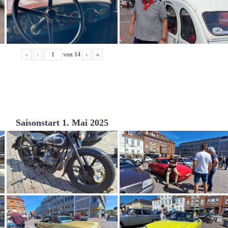
«
‹
von
14
›
»
Saisonstart 1. Mai 2025