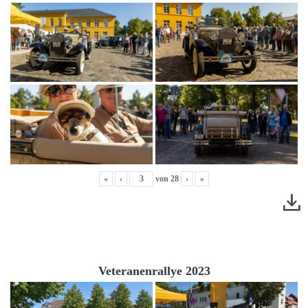
«
‹
von
28
›
»
Veteranenrallye 2023