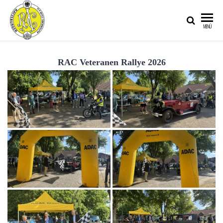
RATZEBURGER
MENÜ
AUTOMOBIL-
CLUB IM
RAC Veteranen Rallye 2026
ADAC E.V.