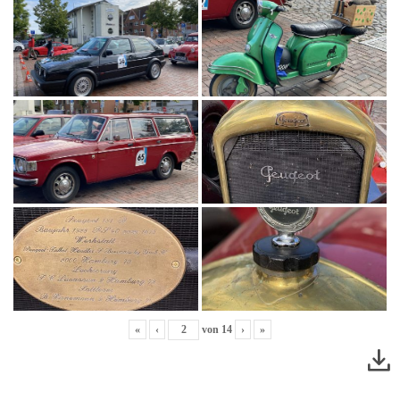
«
‹
von
14
›
»