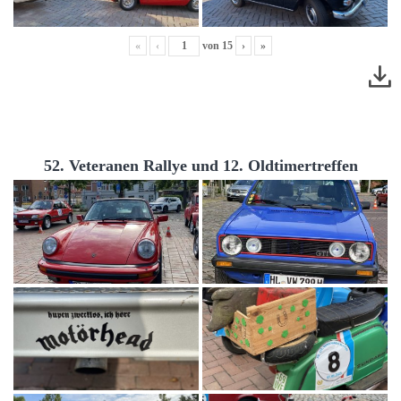
«
‹
von
15
›
»
52. Veteranen Rallye und 12. Oldtimertreffen