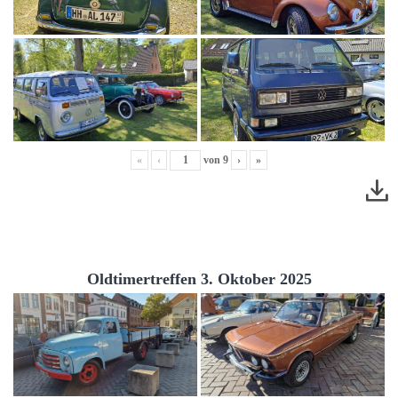
«
‹
von
9
›
»
Oldtimertreffen 3. Oktober 2025