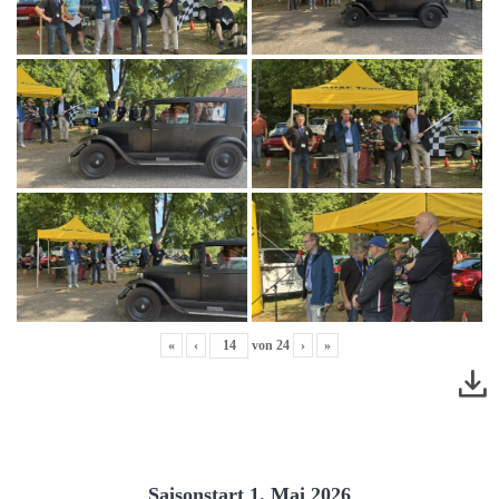
«
‹
von
24
›
»
Saisonstart 1. Mai 2026