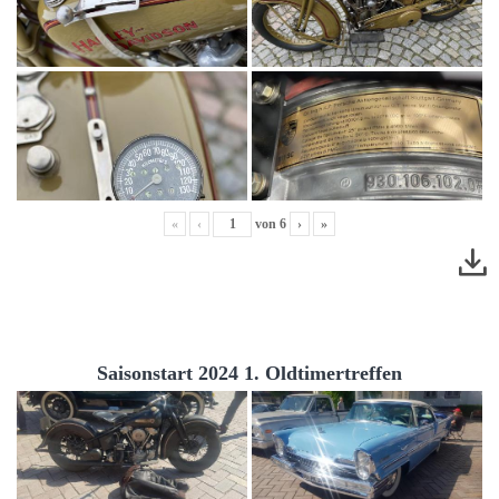
«
‹
von
6
›
»
Saisonstart 2024 1. Oldtimertreffen