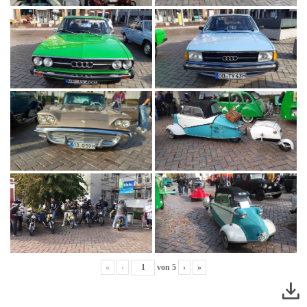
«
‹
von
5
›
»