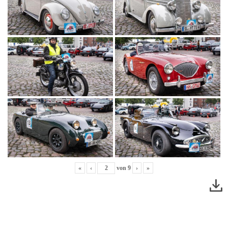
«
‹
von
9
›
»