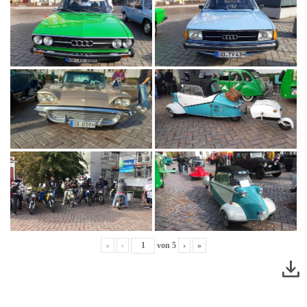
«
‹
von
5
›
»