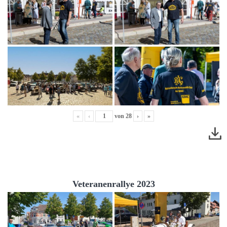
«
‹
von
28
›
»
Veteranenrallye 2023