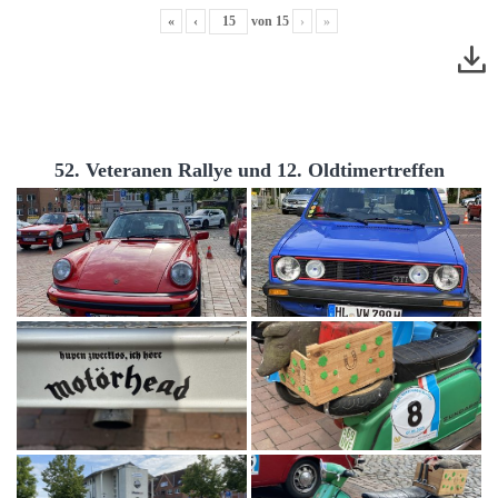
«
‹
von
15
›
»
52. Veteranen Rallye und 12. Oldtimertreffen