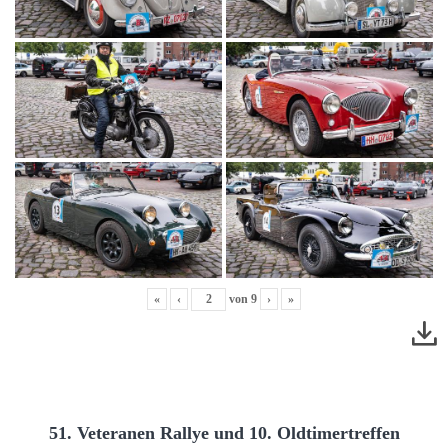
«
‹
von
9
›
»
51. Veteranen Rallye und 10. Oldtimertreffen