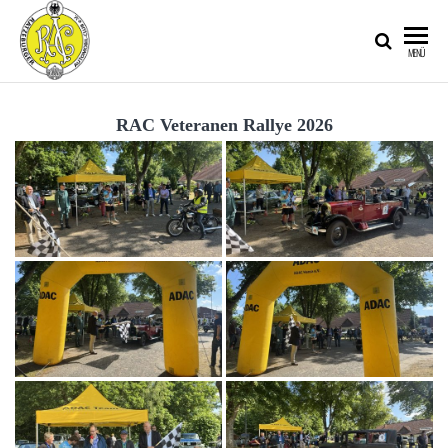
RATZEBURGER
MENÜ
AUTOMOBIL-
CLUB IM
RAC Veteranen Rallye 2026
ADAC E.V.