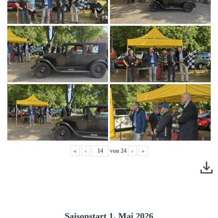
«
‹
von
24
›
»
Saisonstart 1. Mai 2026