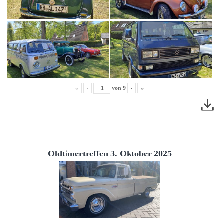
«
‹
von
9
›
»
Oldtimertreffen 3. Oktober 2025