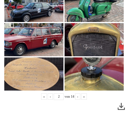
«
‹
von
14
›
»