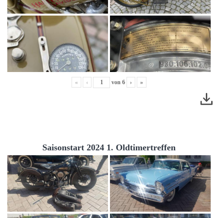
«
‹
von
6
›
»
Saisonstart 2024 1. Oldtimertreffen