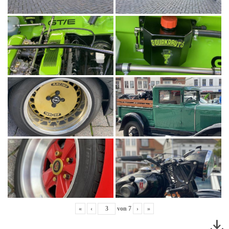
«
‹
von
7
›
»