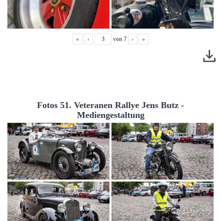
«
‹
von
7
›
»
Fotos 51. Veteranen Rallye Jens Butz -
Mediengestaltung