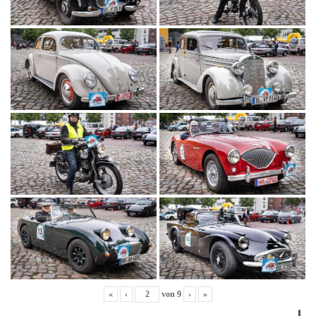
«
‹
von
9
›
»