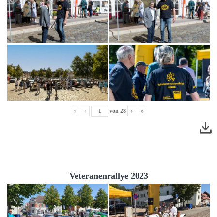
«
‹
von
28
›
»
Veteranenrallye 2023