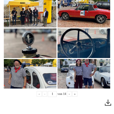
«
‹
von
14
›
»