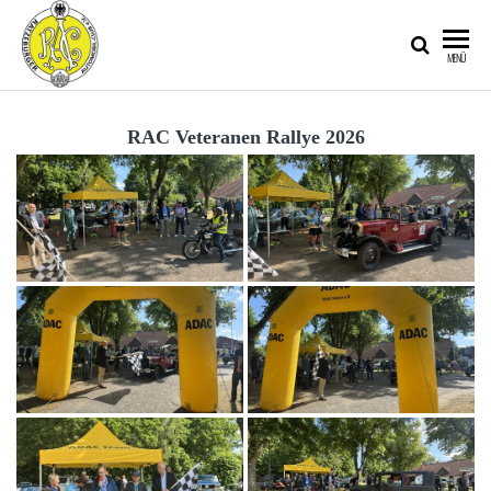
RATZEBURGER
MENÜ
AUTOMOBIL-
CLUB IM
RAC Veteranen Rallye 2026
ADAC E.V.