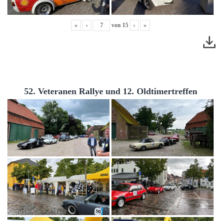
«
‹
von
15
›
»
52. Veteranen Rallye und 12. Oldtimertreffen