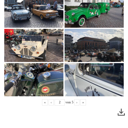
«
‹
von
5
›
»