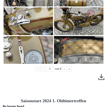
«
‹
von
6
›
»
Saisonstart 2024 1. Oldtimertreffen
No Images found.