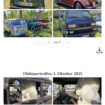
«
‹
von
9
›
»
Oldtimertreffen 3. Oktober 2025