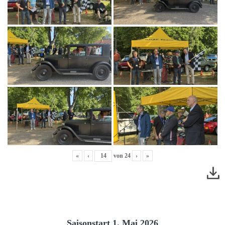
«
‹
von
24
›
»
Saisonstart 1. Mai 2026