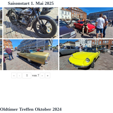
Saisonstart 1. Mai 2025
«
‹
von
7
›
»
Oldtimer Treffen Oktober 2024