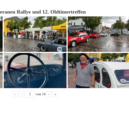
teranen Rallye und 12. Oldtimertreffen
«
‹
von
14
›
»