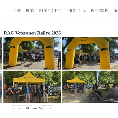
HOME
BLOG
BILDERGALERIE
DER CLUB
IMPRESSUM
DA
RAC Veteranen Rallye 2026
«
‹
von
24
›
»