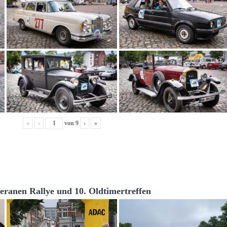
«
‹
von
9
›
»
teranen Rallye und 10. Oldtimertreffen