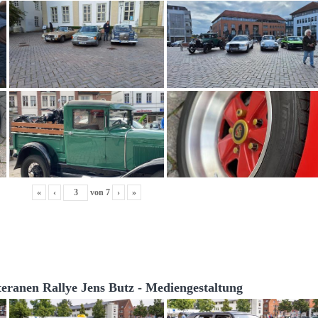
«
‹
von
7
›
»
teranen Rallye Jens Butz - Mediengestaltung