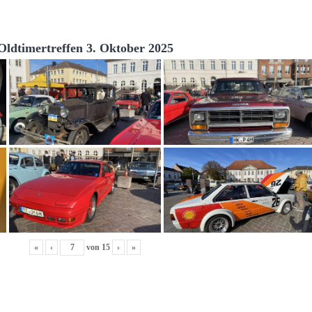
Oldtimertreffen 3. Oktober 2025
«
‹
von
15
›
»