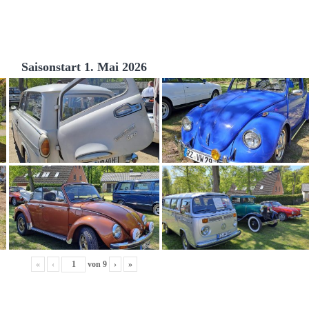
Saisonstart 1. Mai 2026
«
‹
von
9
›
»