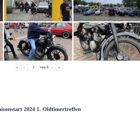
«
‹
von
6
›
»
aisonstart 2024 1. Oldtimertreffen