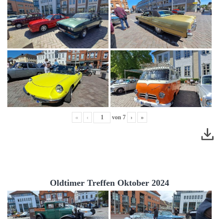
«
‹
von
7
›
»
Oldtimer Treffen Oktober 2024