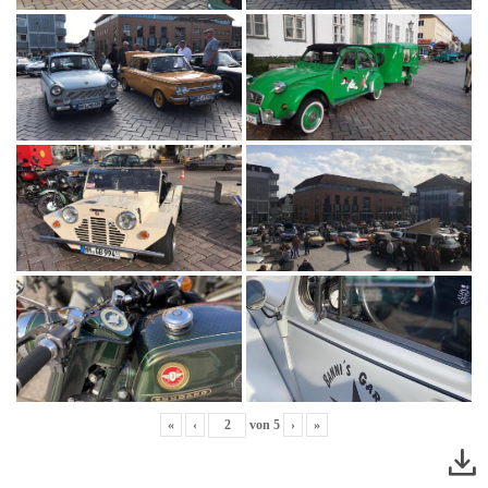
«
‹
von
5
›
»