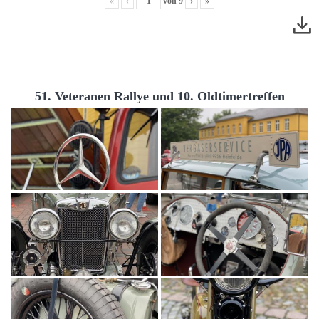
«
‹
von
9
›
»
51. Veteranen Rallye und 10. Oldtimertreffen