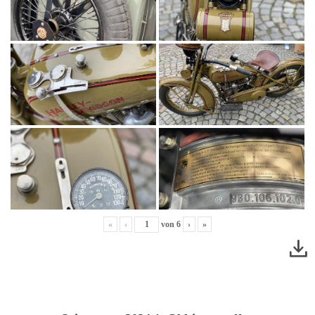
«
‹
von
6
›
»