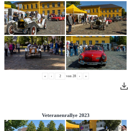
«
‹
von
28
›
»
Veteranenrallye 2023