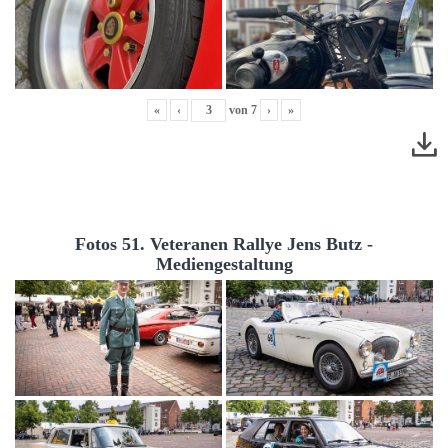
«
‹
von
7
›
»
Fotos 51. Veteranen Rallye Jens Butz -
Mediengestaltung