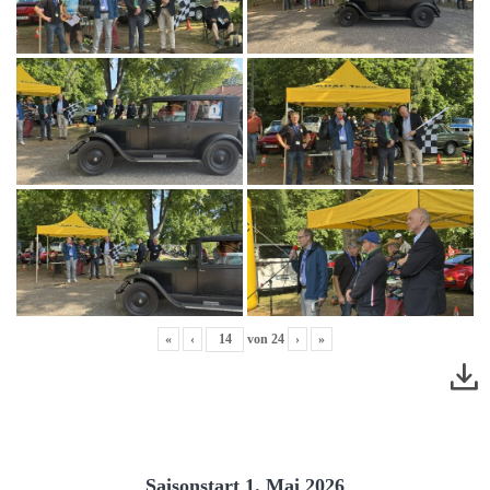
«
‹
von
24
›
»
Saisonstart 1. Mai 2026