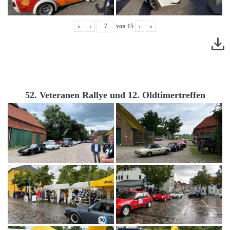
«
‹
von
15
›
»
52. Veteranen Rallye und 12. Oldtimertreffen