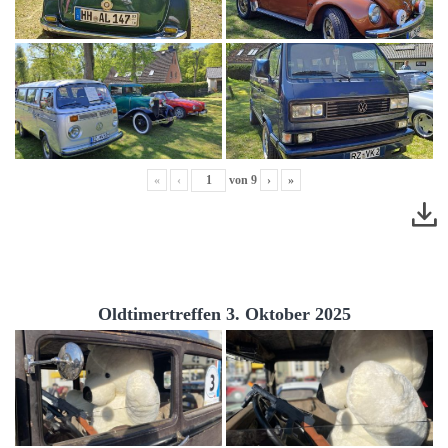
«
‹
von
9
›
»
Oldtimertreffen 3. Oktober 2025