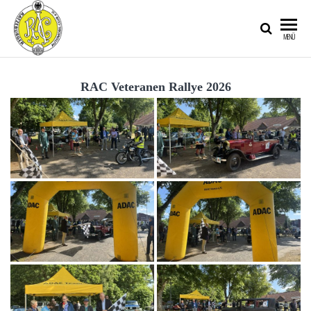
RATZEBURGER
MENÜ
AUTOMOBIL-
CLUB IM
RAC Veteranen Rallye 2026
ADAC E.V.