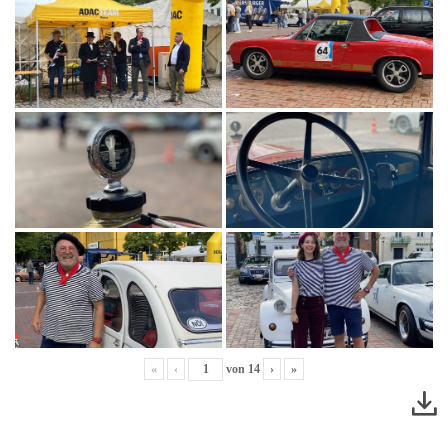
«
‹
von
14
›
»