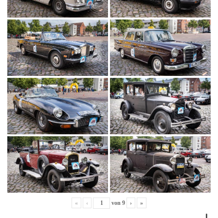
«
‹
von
9
›
»