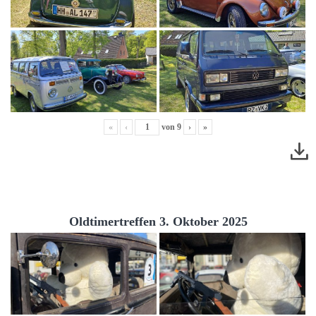
«
‹
von
9
›
»
Oldtimertreffen 3. Oktober 2025