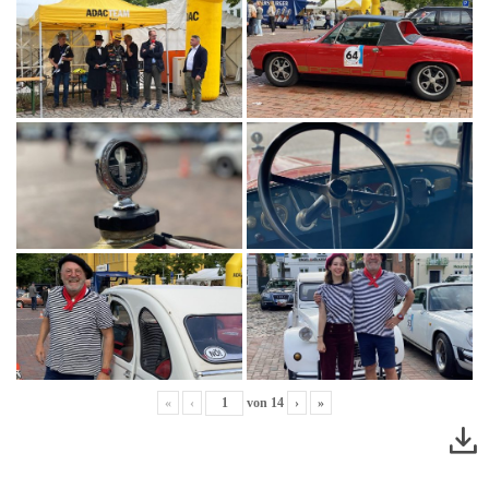
«
‹
von
14
›
»