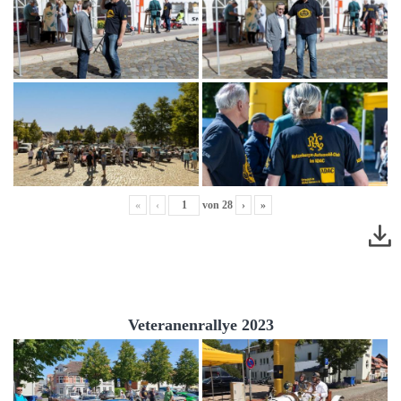
«
‹
von
28
›
»
Veteranenrallye 2023