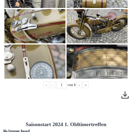
«
‹
von
6
›
»
Saisonstart 2024 1. Oldtimertreffen
No Images found.