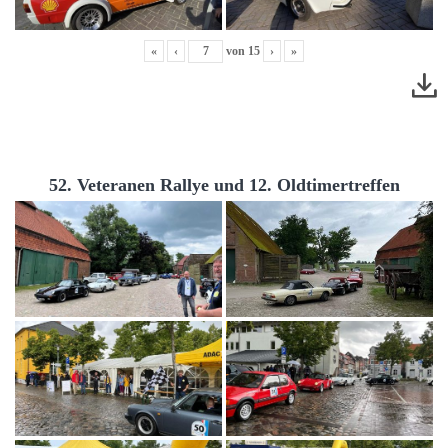
«
‹
von
15
›
»
52. Veteranen Rallye und 12. Oldtimertreffen