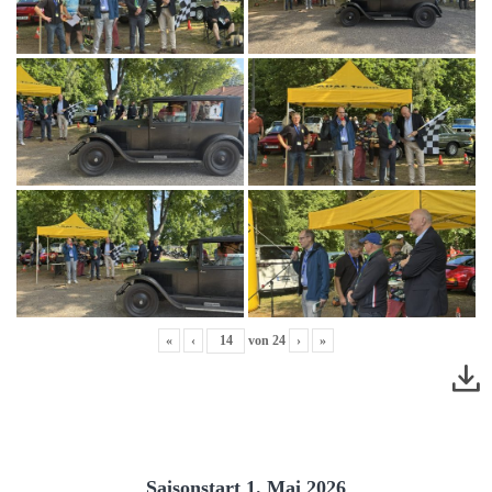
«
‹
von
24
›
»
Saisonstart 1. Mai 2026