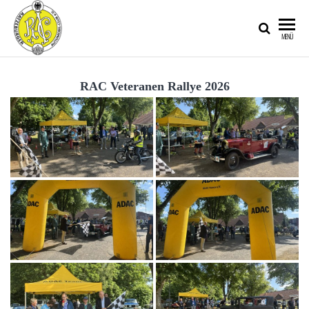
RATZEBURGER
MENÜ
AUTOMOBIL-
CLUB IM
RAC Veteranen Rallye 2026
ADAC E.V.