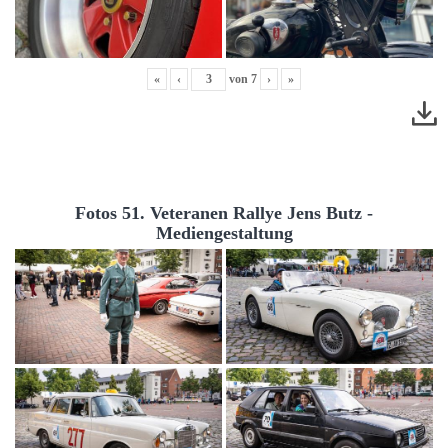
«
‹
von
7
›
»
Fotos 51. Veteranen Rallye Jens Butz -
Mediengestaltung