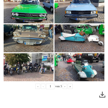
«
‹
von
5
›
»