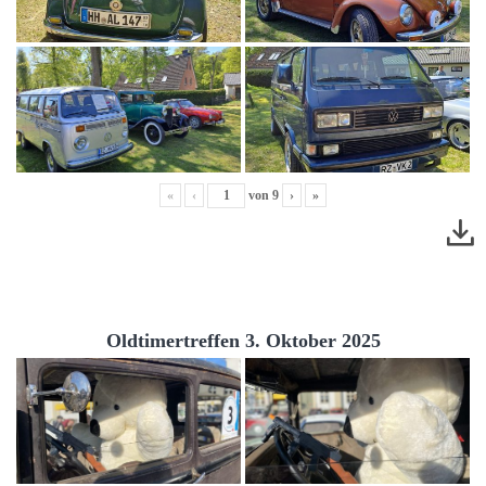
«
‹
von
9
›
»
Oldtimertreffen 3. Oktober 2025