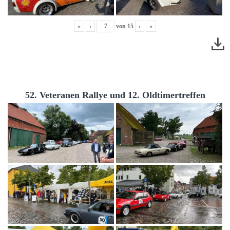
«
‹
von
15
›
»
52. Veteranen Rallye und 12. Oldtimertreffen