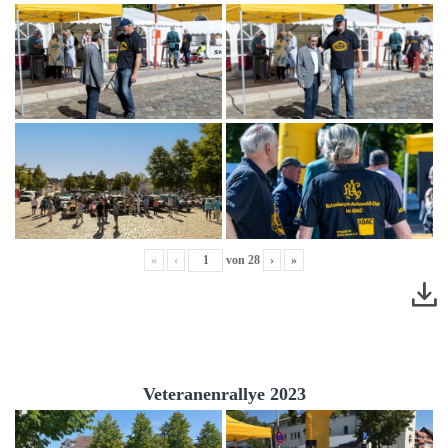
«
‹
von
28
›
»
Veteranenrallye 2023