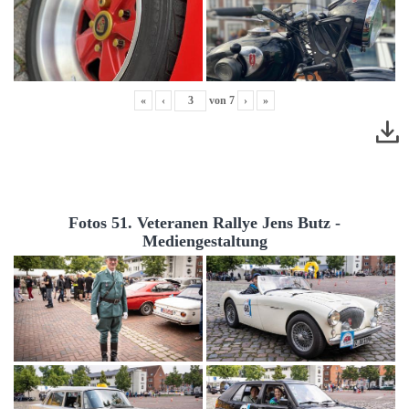
«
‹
von
7
›
»
Fotos 51. Veteranen Rallye Jens Butz -
Mediengestaltung