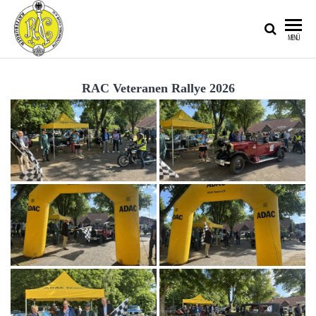
RATZEBURGER
MENÜ
AUTOMOBIL-
CLUB IM
RAC Veteranen Rallye 2026
ADAC E.V.