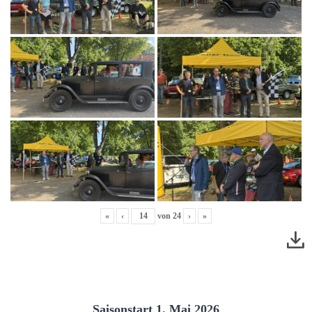
«
‹
von
24
›
»
Saisonstart 1. Mai 2026