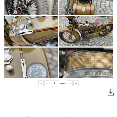
«
‹
von
6
›
»