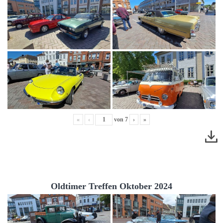
«
‹
von
7
›
»
Oldtimer Treffen Oktober 2024