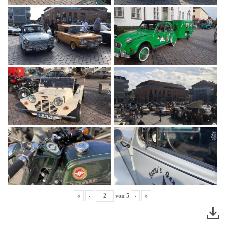
«
‹
von
5
›
»