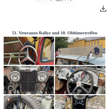
«
‹
von
9
›
»
51. Veteranen Rallye und 10. Oldtimertreffen