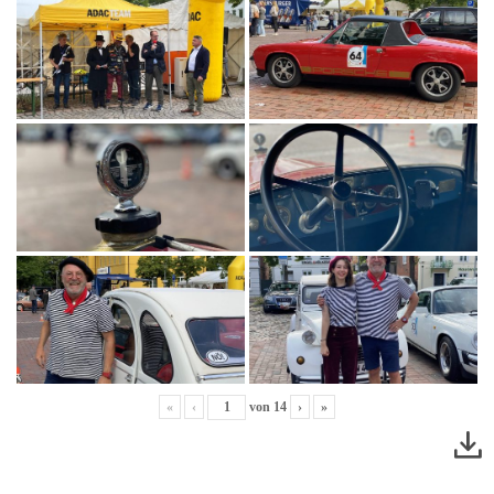
«
‹
von
14
›
»