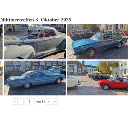
Oldtimertreffen 3. Oktober 2025
«
‹
von
15
›
»