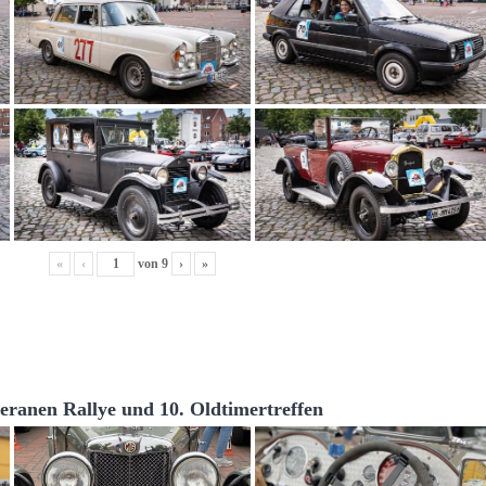
«
‹
von
9
›
»
teranen Rallye und 10. Oldtimertreffen