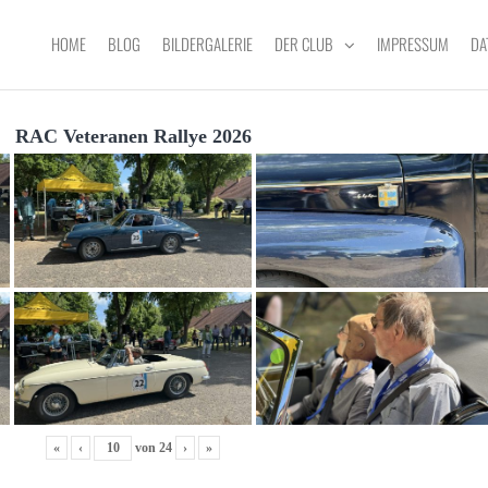
HOME
BLOG
BILDERGALERIE
DER CLUB
IMPRESSUM
DA
RAC Veteranen Rallye 2026
«
‹
von
24
›
»