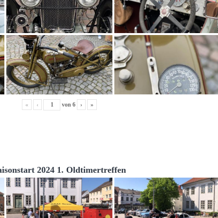
«
‹
von
6
›
»
aisonstart 2024 1. Oldtimertreffen