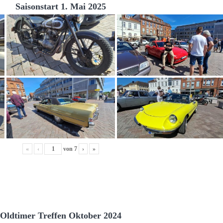
Saisonstart 1. Mai 2025
«
‹
von
7
›
»
Oldtimer Treffen Oktober 2024