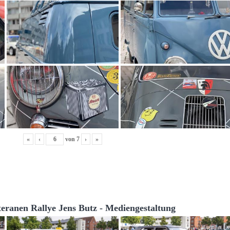
«
‹
von
7
›
»
teranen Rallye Jens Butz - Mediengestaltung