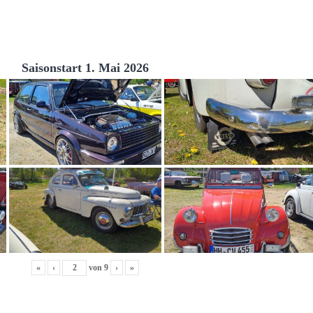
Saisonstart 1. Mai 2026
«
‹
von
9
›
»