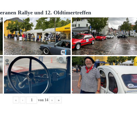
teranen Rallye und 12. Oldtimertreffen
«
‹
von
14
›
»