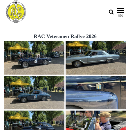
RATZEBURGER
MENÜ
AUTOMOBIL-
CLUB IM
RAC Veteranen Rallye 2026
ADAC E.V.