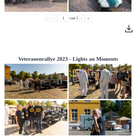
«
‹
von
5
›
»
Veteranenrallye 2023 - Lights an Moments