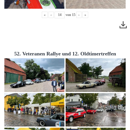
«
‹
von
15
›
»
52. Veteranen Rallye und 12. Oldtimertreffen