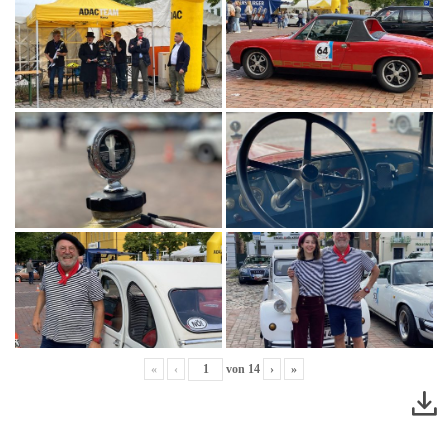
«
‹
von
14
›
»