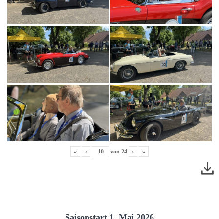
«
‹
von
24
›
»
Saisonstart 1. Mai 2026