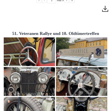
«
‹
von
9
›
»
51. Veteranen Rallye und 10. Oldtimertreffen