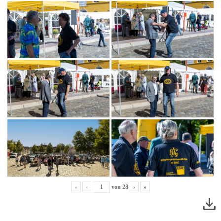
«
‹
von
28
›
»