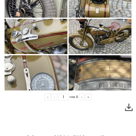
«
‹
von
6
›
»