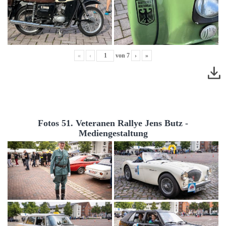
«
‹
von
7
›
»
Fotos 51. Veteranen Rallye Jens Butz -
Mediengestaltung