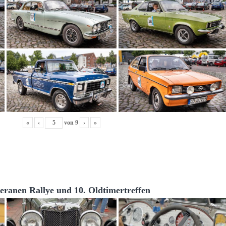
«
‹
von
9
›
»
teranen Rallye und 10. Oldtimertreffen