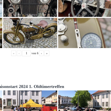
«
‹
von
6
›
»
aisonstart 2024 1. Oldtimertreffen