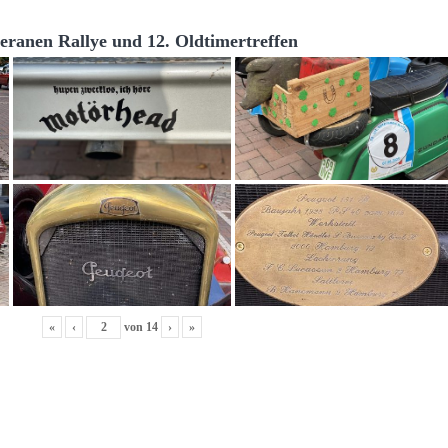
teranen Rallye und 12. Oldtimertreffen
«
‹
von
14
›
»