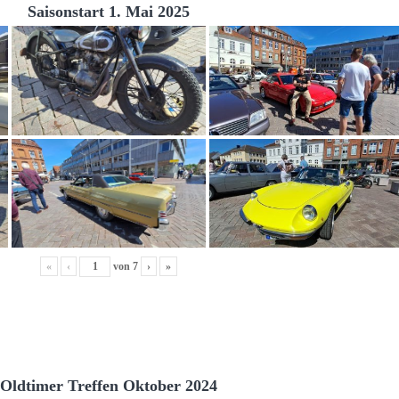
Saisonstart 1. Mai 2025
«
‹
von
7
›
»
Oldtimer Treffen Oktober 2024