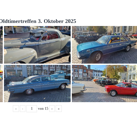
Oldtimertreffen 3. Oktober 2025
«
‹
von
15
›
»