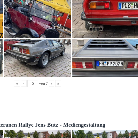
«
‹
von
7
›
»
teranen Rallye Jens Butz - Mediengestaltung