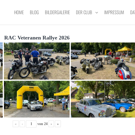
HOME
BLOG
BILDERGALERIE
DER CLUB
IMPRESSUM
DA
RAC Veteranen Rallye 2026
«
‹
von
24
›
»