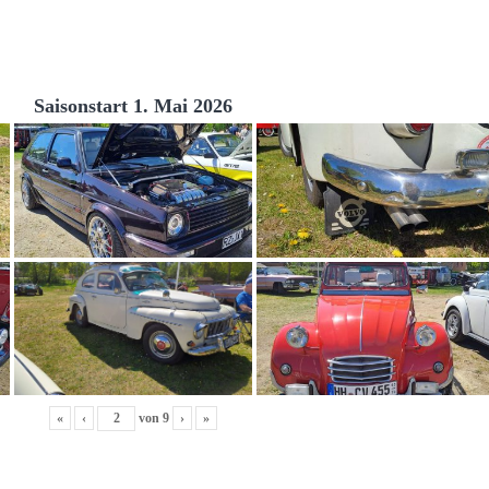
Saisonstart 1. Mai 2026
«
‹
von
9
›
»